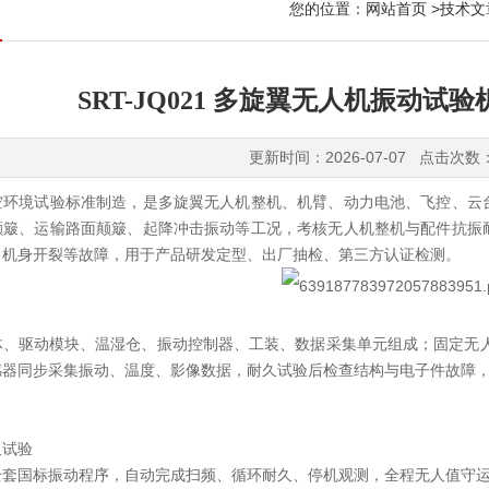
您的位置：
网站首页
>
技术文
SRT-JQ021 多旋翼无人机振动试
更新时间：2026-07-07 点击次数
空环境试验标准制造，是多旋翼无人机整机、机臂、动力电池、飞控、云
颠簸、运输路面颠簸、起降冲击振动等工况，考核无人机整机与配件抗振
、机身开裂等故障，用于产品研发定型、出厂抽检、第三方认证检测。
体、驱动模块、温湿仓、振动控制器、工装、数据采集单元组成；固定无人
感器同步采集振动、温度、影像数据，耐久试验后检查结构与电子件故障
久试验
全套国标振动程序，自动完成扫频、循环耐久、停机观测，全程无人值守