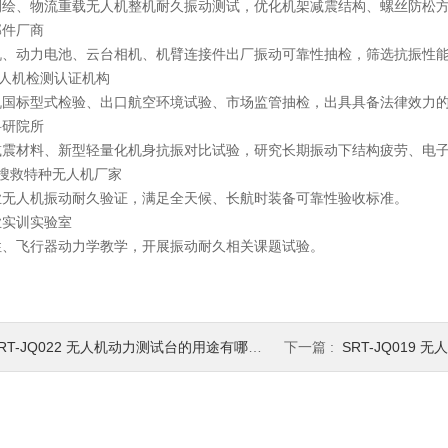
测绘、物流重载无人机整机耐久振动测试，优化机架减震结构、螺丝防松
部件厂商
机、动力电池、云台相机、机臂连接件出厂振动可靠性抽检，筛选抗振性
无人机检测认证机构
机国标型式检验、出口航空环境试验、市场监管抽检，出具具备法律效力
科研院所
减震材料、新型轻量化机身抗振对比试验，研究长期振动下结构疲劳、电
防、搜救特种无人机厂家
业无人机振动耐久验证，满足全天候、长航时装备可靠性验收标准。
业实训实验室
性、飞行器动力学教学，开展振动耐久相关课题试验。
RT-JQ022 无人机动力测试台的用途有哪些 质量保证
下一篇 :
SRT-JQ019 无人机