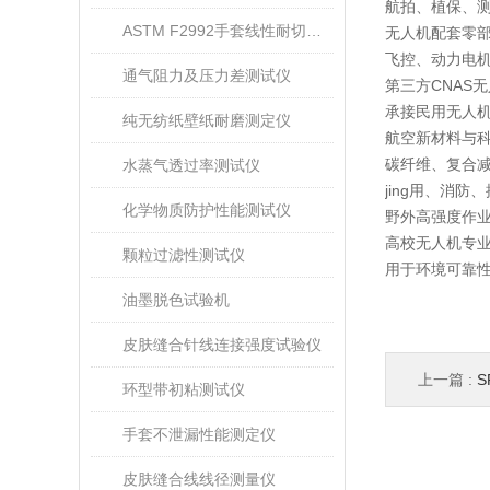
航拍、植保、
ASTM F2992手套线性耐切割性能试验仪
无人机配套零
飞控、动力电
通气阻力及压力差测试仪
第三方CNAS
承接民用无人
纯无纺纸壁纸耐磨测定仪
航空新材料与
碳纤维、复合
水蒸气透过率测试仪
jing用、消
化学物质防护性能测试仪
野外高强度作
高校无人机专
颗粒过滤性测试仪
用于环境可靠
油墨脱色试验机
皮肤缝合针线连接强度试验仪
上一篇 :
S
环型带初粘测试仪
手套不泄漏性能测定仪
皮肤缝合线线径测量仪