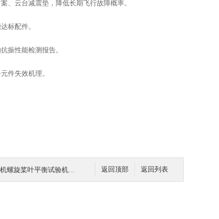
方案、云台减震垫，降低长期飞行故障概率。
能达标配件。
的抗振性能检测报告。
子元件失效机理。
螺旋桨叶平衡试验机简单介绍 专业生产
返回顶部
返回列表