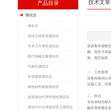
技术文章
产品目录
测试仪
伸长仪
泡沫压缩变形测试仪
该设备依据航
手术刀片弹性测试仪
颤、高空大风
医疗器械流量测试仪
振、电芯短路
气密性测试仪
一、工作原理
针管挠度测试仪
设备由振动台
运输工况，传
铺地材料燃烧测试仪
二、特点
皮肤缝合针弹性韧性测试仪
全自动程控耐
缝合针针尖强度刺穿力测试仪
触控系统预设