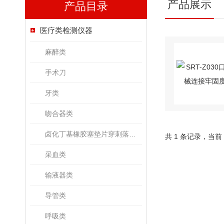
产品展示
产品目录
医疗类检测仪器
麻醉类
手术刀
牙类
吻合器类
卤化丁基橡胶塞垫片穿刺落屑和穿刺力测试仪
共 1 条记录，当前
采血类
输液器类
导管类
呼吸类