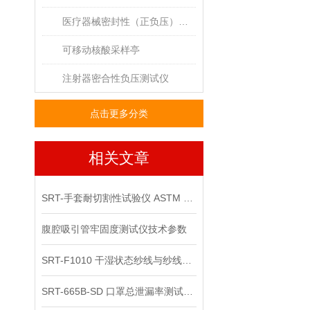
医疗器械密封性（正负压）测试仪
可移动核酸采样亭
注射器密合性负压测试仪
点击更多分类
相关文章
SRT-手套耐切割性试验仪 ASTM F2992 砝码总负荷可达61N
腹腔吸引管牢固度测试仪技术参数
SRT-F1010 干湿状态纱线与纱线耐磨性试验仪介绍 提供检测方案
​SRT-665B-SD 口罩总泄漏率测试系统介绍 操作简单便捷