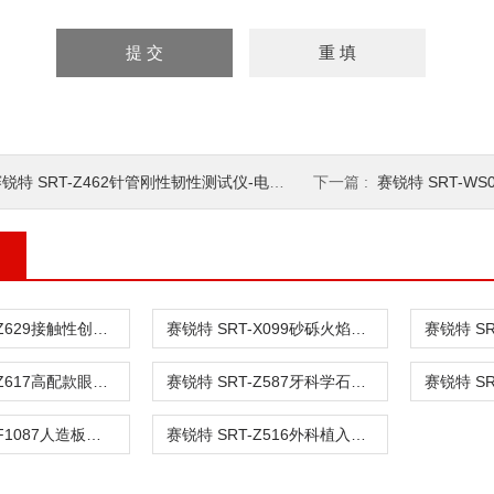
锐特 SRT-Z462针管刚性韧性测试仪-电脑版 技术操作
下一篇 :
赛锐特 SRT-WS
赛锐特 SRT-Z629接触性创面敷料阻抗气味穿透性试验装置
赛锐特 SRT-X099砂砾火焰喷射测试装置 专注行业多年
赛锐特 SRT-Z617高配款眼科A型超声测量仪校准装置 性能稳定
赛锐特 SRT-Z587牙科学石膏产品抗压强度夹具工装 质量保证
赛锐特 SRT-F1087人造板表面耐水蒸气性能测定装置 质量保证
赛锐特 SRT-Z516外科植入物磁共振兼容性磁致位移力实验装置