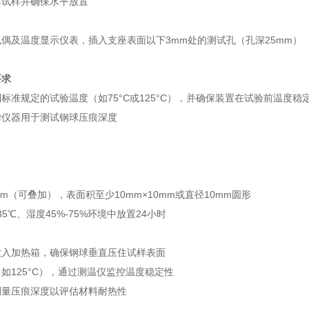
撑试样并确保水平放置
偶及温度显示仪表，插入支座表面以下3mm处的测试孔（孔深25mm）‌
要求
到标准规定的试验温度（如75°C或125°C），并确保装置在试验前温度稳定
光学仪器用于测试钢球压痕深度
mm（可叠加），表面积至少10mm×10mm或直径10mm圆形‌
35℃、湿度45%-75%环境中放置24小时‌
入加热箱，确保钢球垂直压住试样表面‌
如125°C），通过测温仪监控温度稳定性‌
测量压痕深度以评估材料耐热性