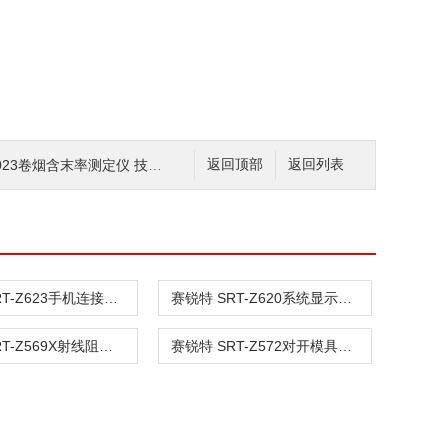
023卷烟含末率测定仪 技术操作
返回顶部
返回列表
赛锐特 SRT-Z623手机连接件联轴节系统工装 指导说明
赛锐特 SRT-Z620系统显示延迟工装 测试稳定
赛锐特 SRT-Z569X射线阻射性工装 按需定制
赛锐特 SRT-Z572对开模具与固定工装 专业指导