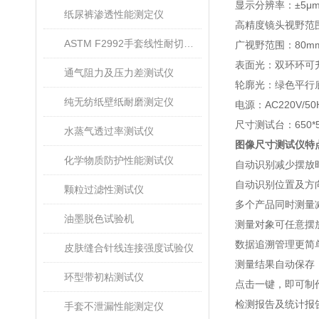
显示分辨率：±5μ
纸尿裤渗透性能测定仪
高精度镜头视野范围：
ASTM F2992手套线性耐切割性能试验仪
广视野范围：80mm
表面光：双环环可
通气阻力及压力差测试仪
轮廓光：绿色平行
纯无纺纸壁纸耐磨测定仪
电源：AC220V/50
尺寸测试台：650*5
水蒸气透过率测试仪
图像尺寸测试仪特
化学物质防护性能测试仪
自动识别减少摆放
自动识别位置及方
颗粒过滤性测试仪
多个产品同时测量
油墨脱色试验机
测量对象可任意摆
数据追溯管理更简
皮肤缝合针线连接强度试验仪
测量结果自动保存
环型带初粘测试仪
点击一键，即可制
检测报告及统计报
手套不泄漏性能测定仪