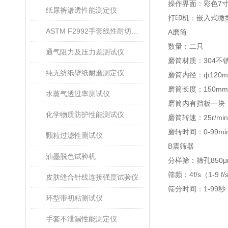
操作界面：彩色7
纸尿裤渗透性能测定仪
打印机：嵌入式微
ASTM F2992手套线性耐切割性能试验仪
A磨筒
数量：二只
通气阻力及压力差测试仪
磨筒材质：304不
纯无纺纸壁纸耐磨测定仪
磨筒内径：ф120
磨筒长度；150mm
水蒸气透过率测试仪
磨筒内有挡板一块，
化学物质防护性能测试仪
磨筒转速：25r/min
磨转时间：0-99
颗粒过滤性测试仪
B震筛器
油墨脱色试验机
分样筛：筛孔850μ
筛频：4f/s（1-9 
皮肤缝合针线连接强度试验仪
筛分时间：1-99秒
环型带初粘测试仪
手套不泄漏性能测定仪