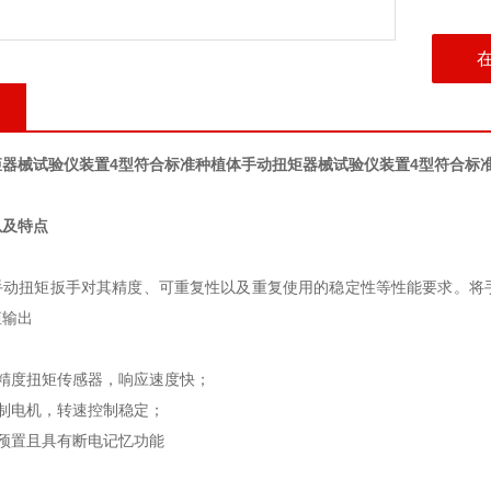
器械试验仪装置4型符合标准
种植体手动扭矩器械试验仪装置4型符合标
以及特点
手动扭矩扳手对其精度、可重复性以及重复使用的稳定性等性能要求。将
输出‌
精度扭矩传感器，响应速度快；
制电机，转速控制稳定；
预置且具有断电记忆功能