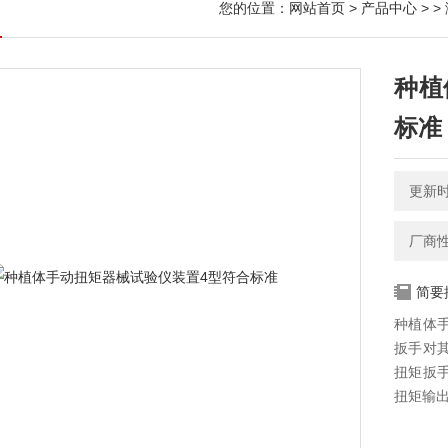
您的位置：
网站首页
>
产品中心
> >
种植
标准
更新时间
厂商
简要
种植体
扳手对
扭矩扳
扭矩输