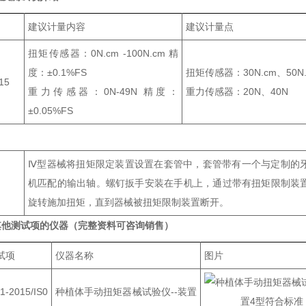
建议计量内容
建议计量点
扭矩传感器：0N.cm -100N.cm 精
度：±0.1%FS
扭矩传感器：30N.cm、50N.
15
重力传感器：0N-49N 精度：
重力传感器：20N、40N
±0.05%FS
Ⅳ型器械将扭矩限定装置设置在套管中，套管带有一个与定制的
机匹配的输出轴。螺钉扳手安装在手机上，通过带有扭矩限制装
旋转施加扭矩，直到器械被扭矩限制装置断开。
其他测试项的仪器（完整资料可咨询销售）
试项
仪器名称
图片
2015/IS0
种植体手动扭矩器械试验仪--装置