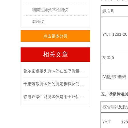
细菌过滤效率检测仪
标准号
磨耗仪
YY/T 1281-20
点击更多分类
相关文章
测试项
鲁尔圆锥接头测试仪在医疗质量管控中的具体作用
Ⅳ型扭矩器械
干态落絮测试仪的测定步骤及使用注意事项
五、满足标准
静电衰减性能测试仪是用于评估材料静电消散能力的专用设备
标准号以及测
YY/T 1281-