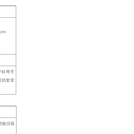
cm
牙科弯手
置的套管