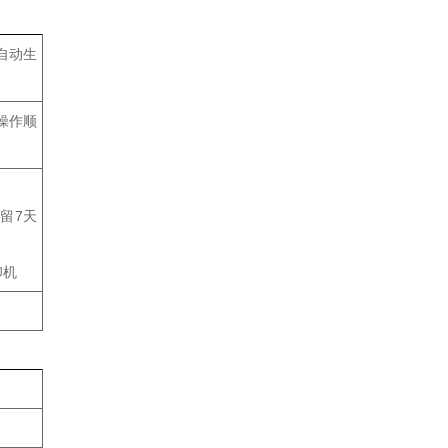
自动生
操作顺
留7天
印机