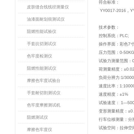
符合标准：
皮肤缝合线线径测量仪
YY0017-2016
，
Y
油漆面耐划痕测试仪
技术参数：
阻燃性能试验仪
控制系统：
PLC;
手套抗切测试仪
操作界面：彩色
7
压力范围：
0-50K
色牢度检测仪
试验力测量范围：
阻燃性能测试仪
荷测量精度：±
0.0
负荷分辨力
:1/300
摩擦色牢度试验台
速度比率：
1:1000
手套耐切割测试仪
速度精度：±
1%
试验速度：
1
—
50
色牢度摩擦测试机
变形测量精度：±
0
阻燃测试仪
行车位移测量：分
试验空间：拉伸空
摩擦色牢度仪