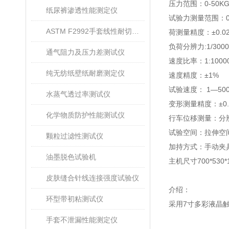
压力范围：
0-50K
纸尿裤渗透性能测定仪
试验力测量范围：
ASTM F2992手套线性耐切割性能试验仪
荷测量精度：±
0.0
负荷分辨力
:1/300
通气阻力及压力差测试仪
速度比率：
1:1000
纯无纺纸壁纸耐磨测定仪
速度精度：±
1%
试验速度：
1
—
50
水蒸气透过率测试仪
变形测量精度：±
0
化学物质防护性能测试仪
行车位移测量：分
试验空间：拉伸空
颗粒过滤性测试仪
加持方式：手动夹
油墨脱色试验机
主机尺寸
700*530
皮肤缝合针线连接强度试验仪
介绍：
环型带初粘测试仪
采用
7
寸多彩液晶
手套不泄漏性能测定仪