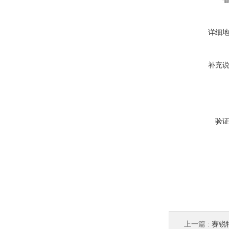
详细
补充
验
上一篇 :
赛锐特 