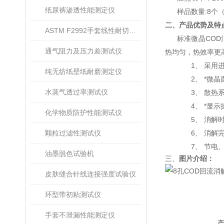
纸尿裤渗透性能测定仪
样品数量
:8
个
二、产品优势及特
ASTM F2992手套线性耐切割性能试验仪
标准微晶
COD
通气阻力及压力差测试仪
热均匀，热效率更
1、
采用
纯无纺纸壁纸耐磨测定仪
2、
*
微晶
水蒸气透过率测试仪
3、
散热
4、
*
显示
化学物质防护性能测试仪
5、
消解
颗粒过滤性测试仪
6、
消解
7、
节电
油墨脱色试验机
三、
图片介绍：
皮肤缝合针线连接强度试验仪
环型带初粘测试仪
手套不泄漏性能测定仪