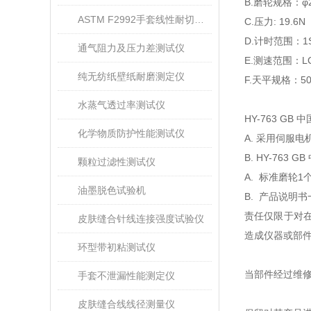
B.
磨轮规格：φ
ASTM F2992手套线性耐切割性能试验仪
C.
压力
: 19.6N
D.
计时范围：
1
通气阻力及压力差测试仪
E.
测速范围：
L
纯无纺纸壁纸耐磨测定仪
F.
天平规格：
5
水蒸气透过率测试仪
HY-763 GB
中
化学物质防护性能测试仪
A.
采用伺服电
B. HY-763 GB
颗粒过滤性测试仪
A.
标准磨轮
1
油墨脱色试验机
B.
产品说明书
责任仅限于对
皮肤缝合针线连接强度试验仪
造成仪器或部
环型带初粘测试仪
当部件经过维
手套不泄漏性能测定仪
皮肤缝合线线径测量仪