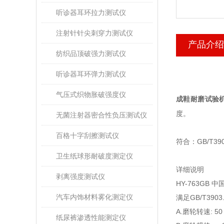
听诊器耳环拉力测试仪
注射针针尖刺穿力测试仪
产品介绍
纺织品顶破强力测试仪
听诊器耳环弹力测试仪
气压式织物胀破强度仪
成鞋耐磨试验
度。
无菌注射器密合性负压测试仪
百格十字刮擦测试仪
符合：
GB/T390
卫生纸球形耐破度测定仪
详细说明
剥离强度测试仪
HY-763GB
中
汽车内饰材料雾化测定仪
满足
GB/T3903
A.
磨轮转速
: 50
纸尿裤渗透性能测定仪