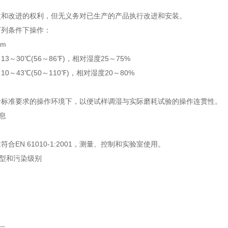
改和改进的权利，但无义务对已生产的产品执行改进和安装。
列条件下操作：
0m
：
13
～
30℃(56
～
86℉)
，相对湿度
25
～
75%
：
10
～
43℃(50
～
110℉)
，相对湿度
20
～
80%
于标准要求的操作环境下，以便试样调湿与实际磨耗试验的操作连贯性。
息
求符合
EN 61010-1:2001
，测量、控制和实验室使用。
型和污染级别