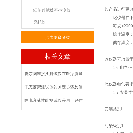
其产品进行更
细菌过滤效率检测仪
此仪器在下
磨耗仪
海拔
<200
操作温度
点击更多分类
储存温度
相关文章
该仪器可放置
1.6
电气信
鲁尔圆锥接头测试仪在医疗质量管控中的具体作用
此仪器电气要
干态落絮测试仪的测定步骤及使用注意事项
1.7
安装类
静电衰减性能测试仪是用于评估材料静电消散能力的专用设备
安装类别
Ⅰ
污染级别
1