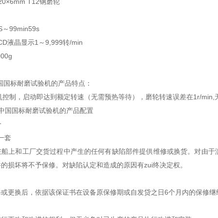
20
×
6mm T12
钢磨轮
S
～
99min59s
CD
液晶显示
1
～
9,999
转
/min
000g
国国标耐磨试验机的产品特点：
机控制，启动即达到额定转速（无需预热等待），磨轮转速误差在
1r/min,
中国国标耐磨试验机的产品配置
个
一套
在船上和工厂交货过程中产生的任何有缺陷部件提供维修或换货。对由于
件的损坏将不予保修。对缺陷认定和造成的原因有
zui
终决定权。
修或更换后，依据该保证书在设备原保修期或自发贷之日
6
个月内的保修