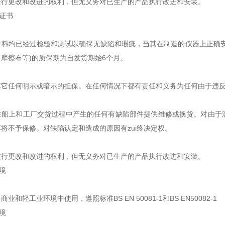
进行更改和改进的权利，但无义务对已生产的产品执行改进和安装。
保证书
材料均已经过检验和测试以确保无缺陷和瑕疵，当其在制造的仪器上正确
、摩擦布等
)
的质保期为自发货期始
6
个月。
其它任何明示或暗示的担保。在任何情况下都有责任和义务为任何由于违
在船上和工厂交货过程中产生的任何有缺陷部件提供维修或换货。对由于
坏将不予保修。对缺陷认定和造成的原因有
zui
终决定权。
进行更改和改进的权利，但无义务对已生产的产品执行改进和安装。
境
、商业和轻工业环境中使用，遵照标准
BS EN 50081-1
和
BS EN50082-1
境