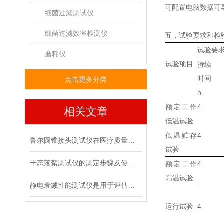
可配置电脑数据可
细菌过滤测试仪
细菌过滤效率检测仪
五，
试验要求和检
试验要
磨耗仪
试验项目
持续
时间
点击更多分类
h
额定工作
4
相关文章
低温试验
低温贮存
4
鲁尔圆锥接头测试仪在医疗质量管控中的具体作用
试验
干态落絮测试仪的测定步骤及使用注意事项
额定工作
4
高温试验
静电衰减性能测试仪是用于评估材料静电消散能力的专用设备
运行试验
4