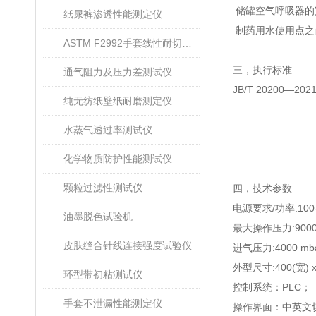
储罐空气呼吸器的
纸尿裤渗透性能测定仪
制药用水使用点之
ASTM F2992手套线性耐切割性能试验仪
三，执行标准
通气阻力及压力差测试仪
JB/T 20200
—
202
纯无纺纸壁纸耐磨测定仪
水蒸气透过率测试仪
化学物质防护性能测试仪
颗粒过滤性测试仪
四，
技术参数
电源要求
/
功率
:100
油墨脱色试验机
最大操作压力
:9000
皮肤缝合针线连接强度试验仪
进气压力
:4000 mba
外型尺寸
:400(
宽
) 
环型带初粘测试仪
控制系统：
PLC
；
手套不泄漏性能测定仪
操作界面：中英文