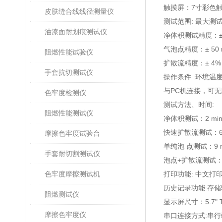
触摸屏：
7
寸彩色
皮肤缝合线线径测量仪
测试范围
:
最大测
油漆面耐划痕测试仪
净体积测试
精度
：
气泡点
精度
：
± 50
阻燃性能试验仪
扩散流
精度
：
± 4%
手套抗切测试仪
操作条件
:
环境温
与
PC
机连接，可无
色牢度检测仪
测试方法、时间
:
阻燃性能测试仪
净体积测试：
2 mi
快速扩散流测试：
摩擦色牢度试验台
单纯泡
点测试：
9 
手套耐切割测试仪
泡点
+
扩散流测试
色牢度摩擦测试机
打印功能
:
中文打
历史记录功能
:
存储
阻燃测试仪
显示屏尺寸：
5.7"
摩擦色牢度仪
串口连接方式
:
串行