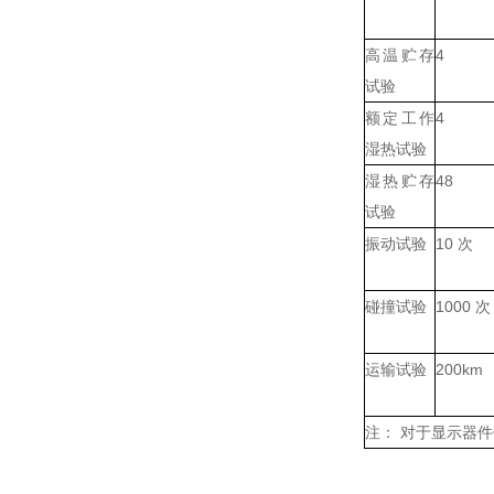
高温贮存
4
试验
额定工作
4
湿热试验
湿热贮存
48
试验
振动试验
10
次
碰撞试验
1000
次
运输试验
200km
注：
对于显示器件