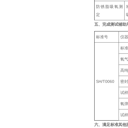
防锈脂吸氧测
定
五、完成测试辅助
标准号
仪
标准
氧
高
SH/T0060
密封
试
氧
试
六、满足标准其他