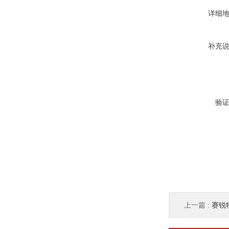
详细
补充
验
上一篇 :
赛锐特 