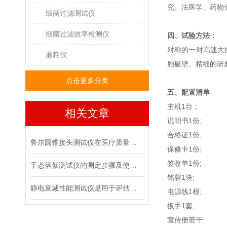
究、法医学、药物
细菌过滤测试仪
细菌过滤效率检测仪
四、试验方法：
对称的一对高速大
磨耗仪
胞破壁。精细的研
点击更多分类
五、配置清单
主机1台；
相关文章
说明书1份;
合格证1份;
鲁尔圆锥接头测试仪在医疗质量管控中的具体作用
保修卡1份;
签收单1份;
干态落絮测试仪的测定步骤及使用注意事项
铭牌1块;
静电衰减性能测试仪是用于评估材料静电消散能力的专用设备
电源线1根;
扳手1套;
宣传册若干;