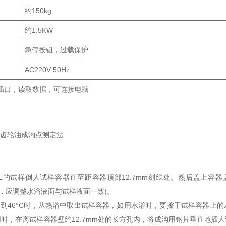
约150kg
约1.5KW
急停按钮，过载保护
AC220V 50Hz
件插口，读取数据，可连接电脑
0车辆齿轮油成沟点测定法
：
0mL的试样倒人试样容器直至距容器顶部12.7mm刻线处。然后盖上
水浴，应调整水浴液面与试样液面一致)。
达到46°C时，从热浴中取出试样容器，如用水浴时，要擦干试样容器上
时，在离试样容器壁约12.7mm处的长方孔内，将成沟用钢片垂直地插