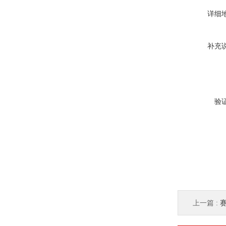
详细
补充
验
上一篇 :
赛