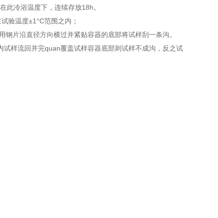
在此冷浴温度下，连续存放18h。
在试验温度±1°C范围之内；
成沟用钢片沿直径方向横过并紧贴容器的底部将试样刮一条沟。
s内试样流回并完quan覆盖试样容器底部则试样不成沟，反之试