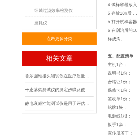
4 试样容器放
细菌过滤效率检测仪
5 存放18h
b.打开试样容
磨耗仪
6 在刮沟后的
点击更多分类
样成沟。
五、配置清单
相关文章
主机1台；
说明书1份；
鲁尔圆锥接头测试仪在医疗质量管控中的具体作用
合格证1份；
干态落絮测试仪的测定步骤及使用注意事项
保修卡1份；
签收单1份；
静电衰减性能测试仪是用于评估材料静电消散能力的专用设备
铭牌1块；
电源线1根；
扳手1套；
宣传册若干；