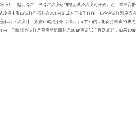
入冷浴后，起动冷浴。当冷浴温度达到规定试验温度时开始计时，试样容器
后，从冷浴中取出试样容器并在30s内完成以下操作程序：a.检查试样温度应
器盖和取下温度计，并防止成沟用钢片移动；c.在5s内，把保持垂直的
10s内，仔细观察试样是否重新流回并完quan覆盖试样容器底部，如果10