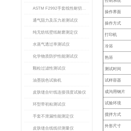
控制系统
ASTM F2992手套线性耐切割性能试验仪
操作界面
通气阻力及压力差测试仪
操作方式
纯无纺纸壁纸耐磨测定仪
打印机
水蒸气透过率测试仪
冷浴
化学物质防护性能测试仪
热浴
颗粒过滤性测试仪
测试时间
油墨脱色试验机
试样容器
成沟用钢片
皮肤缝合针线连接强度试验仪
试验环境
环型带初粘测试仪
搅拌方式
手套不泄漏性能测定仪
外形尺寸
皮肤缝合线线径测量仪