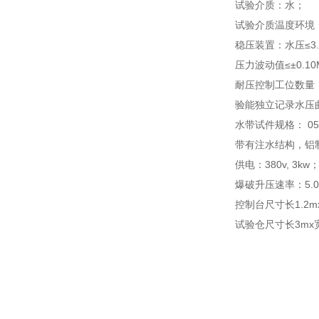
试验介质：水；
试验介质温度环境
稳压装置：水压≤3.0
压力波动值≤±0.10
耐压控制工位数量
验能独立记录水压
水带试件规格： 05
带有注水结构，铝
供电：380v, 3kw
爆破升压速率：5.0 M
控制台尺寸长1.2mx
试验仓尺寸长3mx宽0