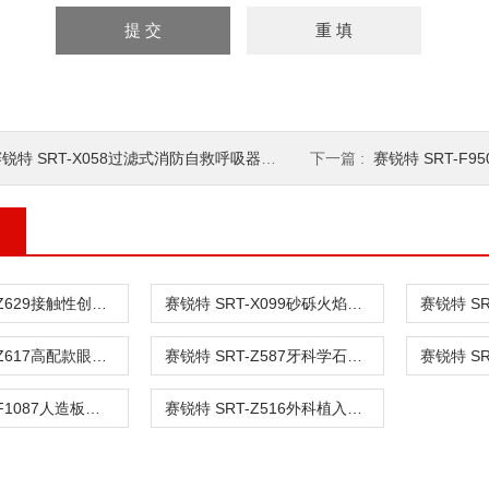
锐特 SRT-X058过滤式消防自救呼吸器连接强度试验仪测试稳
下一篇 :
赛锐特 SRT-F95
赛锐特 SRT-Z629接触性创面敷料阻抗气味穿透性试验装置
赛锐特 SRT-X099砂砾火焰喷射测试装置 专注行业多年
赛锐特 SRT-Z617高配款眼科A型超声测量仪校准装置 性能稳定
赛锐特 SRT-Z587牙科学石膏产品抗压强度夹具工装 质量保证
赛锐特 SRT-F1087人造板表面耐水蒸气性能测定装置 质量保证
赛锐特 SRT-Z516外科植入物磁共振兼容性磁致位移力实验装置