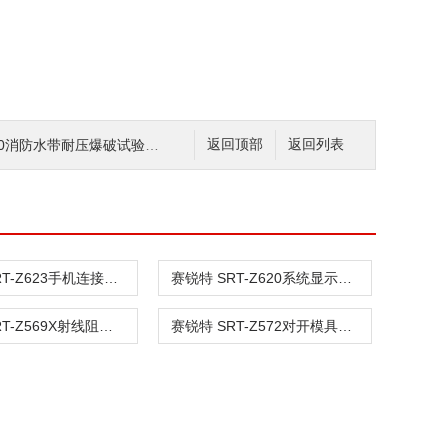
0消防水带耐压爆破试验机 售后*
返回顶部
返回列表
赛锐特 SRT-Z623手机连接件联轴节系统工装 指导说明
赛锐特 SRT-Z620系统显示延迟工装 测试稳定
赛锐特 SRT-Z569X射线阻射性工装 按需定制
赛锐特 SRT-Z572对开模具与固定工装 专业指导