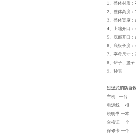
1、整体材质：
2、整体高度：1
3、整体宽度：≥
4、上端开口：≥
5、底部开口：≥4
6、底板长度：≥
7、字母尺寸：高
8、铲子、篮子
9、秒表
过滤式消防自救
主机 一台
电源线 一根
说明书 一本
合格证 一个
保修卡 一个