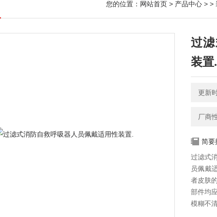
您的位置：
网站首页
>
产品中心
> >
过滤
装置.
更新时间
厂商
简要
过滤式消
员佩戴适
者皮肤的
部件均应
模糊不