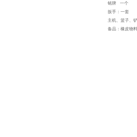
铭牌 一个
扳手：一套
主机、篮子、铲
备品：橡皮物料