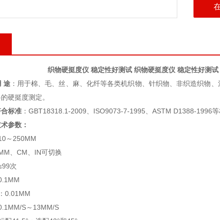
织物硬挺度仪 稳定性好测试
织物硬挺度仪 稳定性好测试
用
途
：用于棉、毛、丝、麻、化纤等各类机织物、针织物、非织造织物、
料的硬挺度测定。
符合标准
：
GBT18318.1-2009
、
ISO9073-7-1995
、
ASTM D1388-1996
等
技术参数：
10
～
2
5
0MM
MM
、
CM
、
IN
可切换
≤99
次
0.1MM
：
0.01MM
0.1MM/S
～
1
3
MM/S