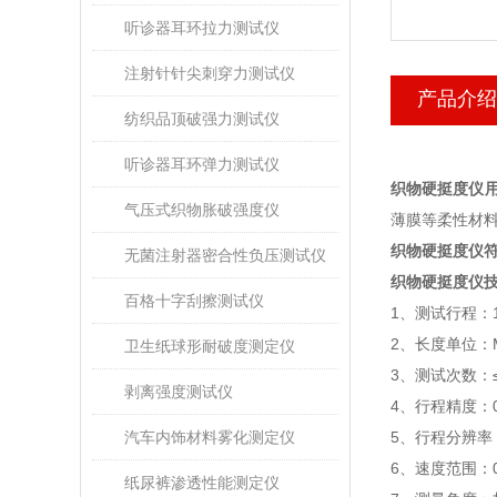
听诊器耳环拉力测试仪
注射针针尖刺穿力测试仪
产品介绍
纺织品顶破强力测试仪
听诊器耳环弹力测试仪
织物硬挺度仪
气压式织物胀破强度仪
薄膜等柔性材
织物硬挺度仪
无菌注射器密合性负压测试仪
织物硬挺度仪
百格十字刮擦测试仪
1
、测试行程：
2
、长度单位：
卫生纸球形耐破度测定仪
3
、测试次数：
剥离强度测试仪
4
、行程精度：
汽车内饰材料雾化测定仪
5
、行程分辨率
6
、速度范围：
纸尿裤渗透性能测定仪