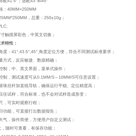
标配
41.5°
；
选配
43°
和
45°
格：
40MM×250MM
25MM
*
250MM
，
总重：
250±10
g
；
PLC;
7
寸触摸屏彩色，中英文切换；
技术特性：
角度：
41°,43.5°,45°,
角度定位方便，符合不同测试标准要求；
量方式，反应敏捷、数据精确；
控制，中、英文界面，菜单式操作；
控制，测试速度可从
0.1MM/S
～
10MM/S
可
任意设置
；
滚珠丝杆加直线导轨，确保运行平稳、
定位精度高
；
压住试样，符合标准，也不会对试样造成形变；
尺，可实时观察行程；
印功能
，可直接打出数据报告；
大气，操作简便，
方便用户自定义测试；
大，随时可查看，有保存功能
；