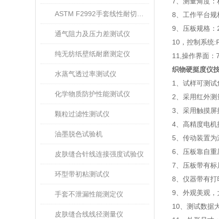
7
、测量角度：
ASTM F2992手套线性耐切割性能试验仪
8
、工作平台规
9
、压板规格：
通气阻力及压力差测试仪
10
，控制系统
:
纯无纺纸壁纸耐磨测定仪
11,
操作界面：
织物硬挺度仪
水蒸气透过率测试仪
1
、试样可测试
化学物质防护性能测试仪
2
、采用红外测
3
、采用触摸屏
颗粒过滤性测试仪
4
、
高精度
电机
油墨脱色试验机
5
、传动装置为
6
、压板靠自重
皮肤缝合针线连接强度试验仪
7
、压板带有标
环型带初粘测试仪
8
、仪器带有
打
9
、
外观美观，
手套不泄漏性能测定仪
10
、测试
数据
皮肤缝合线线径测量仪