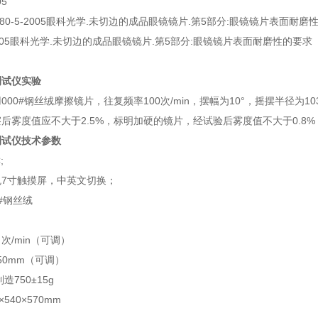
05
80-5-2005
眼科光学
.
未切边的成品眼镜镜片
.
第
5
部分
:
眼镜镜片表面耐磨
05
眼科光学
.
未切边的成品眼镜镜片
.
第
5
部分
:
眼镜镜片表面耐磨性的要求
测试仪实验
用
000#
钢丝绒摩擦镜片，往复频率
100
次
/min
，摆幅为
10°
，摇摆半径为
10
擦后雾度值应不大于
2.5%
，标明加硬的镜片，经试验后雾度值不大于
0.8%
测试仪技术参数
;
色
7
寸触摸屏，中英文切换；
#
钢丝绒
0
次
/min
（可调）
50
mm
（可调）
制造
750±15g
×
5
40×
5
70mm