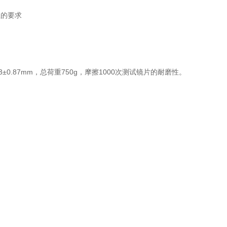
性的要求
3±0.87mm
，总荷重
750g
，摩擦
1000
次测试镜片的耐磨性。