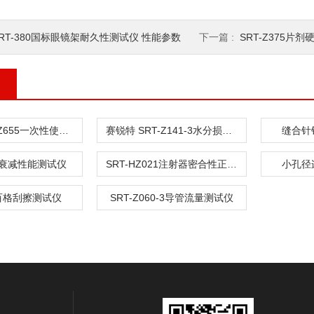
RT-380国标眼镜架耐久性测试仪 性能参数
下一篇 :
SRT-Z375片
赛锐特 SRT-Z655一次性使用血路产品阻血性测试仪 质量保证
赛锐特 SRT-Z141-3水分损失测量仪
缝合针
衰减性能测试仪
SRT-HZ021注射器密合性正压测试仪
小孔径
10百格刮擦测试仪
SRT-Z060-3导管流量测试仪