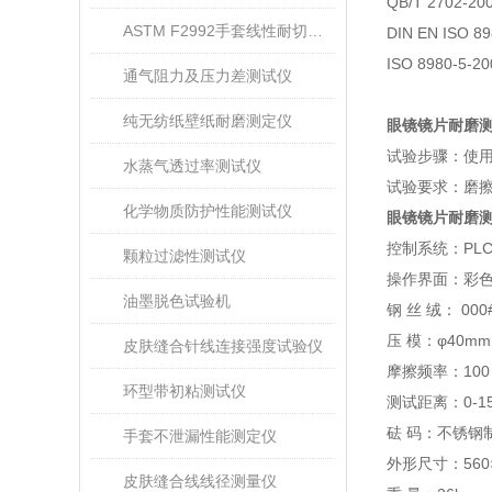
QB/T 2702-20
ASTM F2992手套线性耐切割性能试验仪
DIN EN ISO 89
ISO 8980-5-20
通气阻力及压力差测试仪
纯无纺纸壁纸耐磨测定仪
眼镜镜片耐磨
试验步骤：使
水蒸气透过率测试仪
试验要求：磨
化学物质防护性能测试仪
眼镜镜片耐磨
控制系统：
PLC
颗粒过滤性测试仪
操作界面：彩
油墨脱色试验机
钢
丝
绒：
000
压
模：
φ40mm
皮肤缝合针线连接强度试验仪
摩擦频率：
10
环型带初粘测试仪
测试距离：
0-
1
砝
码：
不锈钢
手套不泄漏性能测定仪
外形尺寸：
56
0
皮肤缝合线线径测量仪