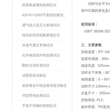
试样与水平方
纸尿裤渗透性能测定仪
录
PVC
膜的变化及
ASTM F2992手套线性耐切割性能试验仪
使用标准：
通气阻力及压力差测试仪
GB/T 38306-2
纯无纺纸壁纸耐磨测定仪
三、主要参数
水蒸气透过率测试仪
加热温度：
RT~16
化学物质防护性能测试仪
温度传感器：
300~
颗粒过滤性测试仪
倾泼高度
: 225m
试样水下夹角：
60
油墨脱色试验机
倾倒速度：
0 ~ 60
°
皮肤缝合针线连接强度试验仪
试样尺寸
:120mm 
沙盘尺寸：
250m
环型带初粘测试仪
控制系统
: PLC
手套不泄漏性能测定仪
操作界面
: 7
吋彩色