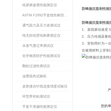
纸尿裤渗透性能测定仪
防蜂服抗蛰刺性能
ASTM F2992手套线性耐切割性能试验仪
防蜂服抗蛰刺性能
通气阻力及压力差测试仪
1、
直线驱动速度
:
纯无纺纸壁纸耐磨测定仪
2、
压力传
感器量
3、
穿刺用针为一
水蒸气透过率测试仪
在被测材料上穿刺
化学物质防护性能测试仪
颗粒过滤性测试仪
油墨脱色试验机
皮肤缝合针线连接强度试验仪
环型带初粘测试仪
您的
手套不泄漏性能测定仪