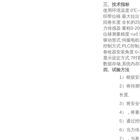
三、技术指标
使用环境温度:0℃~
织带位移:最大拉出
回卷长度:全长的25%
力传感器:量程0-200
位移测量精度:<±0.
驱动形式:伺服电机
控制方式:PLC控制
卷收器安装角度:0-3
显示设定方式:7吋
数据存储:系统内存
四、试验方法
1）根据
2）将待
长度,
3）将安全
4），将
5）通过
6）当力
7），当卷