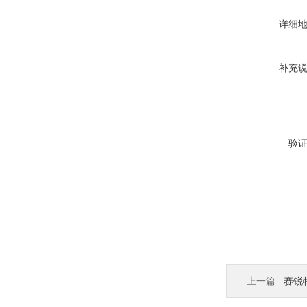
详细
补充
验
上一篇 :
赛锐特 