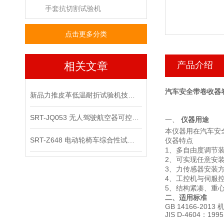
手套抗切割试验机
点击更多分类
相关文章
产品介绍
汽车安全带卷收器
新品力推皮革低温耐折试验机技术讲解
SRT-JQ053 无人驾驶航空器可控性综合试验机可以用在那些场景
一、
仪器用途
本仪器用在汽车安
SRT-Z648 电动轮椅车综合性试验机的应用领域有哪些
仪器特点
1、
多自由度调节
2
、
可实现任意安
3
、
力传感器安装
4
、
工控机与伺服
5
、
结构紧凑、重
二、适用标准
GB 14166-2
JIS D-4604：1