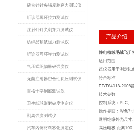
缝合针针尖强度刺穿力测试仪
听诊器耳环拉力测试仪
注射针针尖刺穿力测试仪
产品介绍
纺织品顶破强力测试仪
静电植绒毛绒飞升
听诊器耳环弹力测试仪
适用范围
气压式织物胀破强度仪
该仪器用于测定以
符合标准
无菌注射器密合性负压测试仪
FZ/T64013-2008
百格十字刮擦测试仪
技术参数
:
控制系统：
PLC;
卫生纸球形耐破度测定仪
操作界面：彩色
7
剥离强度测试仪
透明绝缘外壳尺寸
:
汽车内饰材料雾化测定仪
高压电极
:
距离
100