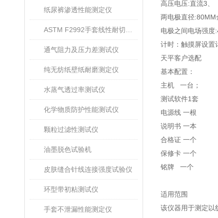
高压电压
:
直流
3
、
纸尿裤渗透性能测定仪
两电极直径
:80MM
ASTM F2992手套线性耐切割性能试验仪
电极之间电场强度
计时：触摸屏设置
通气阻力及压力差测试仪
天平客户选配
纯无纺纸壁纸耐磨测定仪
基本配置：
主机 一台
；
水蒸气透过率测试仪
测试软件
1
套
化学物质防护性能测试仪
电源线 一根
说明书 一本
颗粒过滤性测试仪
合格证 一个
油墨脱色试验机
保修卡 一个
铭牌 一个
皮肤缝合针线连接强度试验仪
环型带初粘测试仪
适用范围
该仪器用于测定以
手套不泄漏性能测定仪