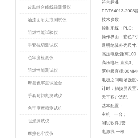
符合标准
皮肤缝合线线径测量仪
FZ/T64013-2008
技术参数
:
油漆面耐划痕测试仪
控制系统：
PLC;
阻燃性能试验仪
操作界面：彩色
7
手套抗切测试仪
透明绝缘外壳尺寸
:
高压电极
:
距离
100
色牢度检测仪
高压电压
:
直流
3
、
阻燃性能测试仪
两电极直径
:80MM
电极之间电场强度
摩擦色牢度试验台
计时：触摸屏设置
手套耐切割测试仪
天平客户选配
基本配置：
色牢度摩擦测试机
主机 一台
；
阻燃测试仪
测试软件
1
套
电源线 一根
摩擦色牢度仪