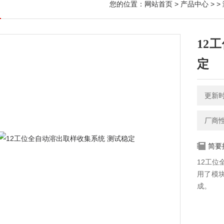
您的位置：
网站首页
>
产品中心
> >
12
定
更新时间
厂商
简要
12工位
用了模
成。