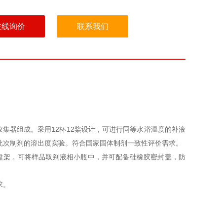
在线询价
联系我们
收集器组成。采用
12
杯
12
桨设计，可进行同等水浴温度的补液
批次制剂的溶出度实验。符合国家固体制剂一致性评价需求。
盘架，可将样品取到液相小瓶中，并可配备硅橡胶密封盖，防
求。