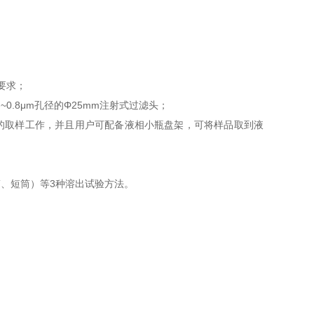
要求；
~0.8
μ
m
孔径的Φ
25mm
注射式过滤头；
的
取样工作，并且用户可配备液相小瓶盘架，可将样品取到液
筒、短筒）等
3
种溶出试验方法。