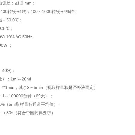
轴偏差：≤
1.0 mm
；
～
400
转
/
分±
1
转；
400
～
1000
转
/
分±
4%
转
；
温－
50.0
℃
；
0.1
℃
；
0V
±
10% AC 50Hz
00W
；
：
40
次
；
量）：
1ml
～
20ml
：
**1min
，其余
2
～
5min
（视取样量和是否补液而定）
：
1
～
100000
分钟（
69
天）
；
1%
（
5ml
取样量各通道平均值）
；
：＜
30s
（符合中国药典要求）