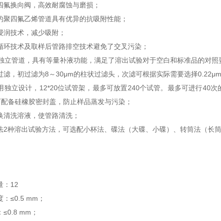
四氟换向阀，高效耐腐蚀与磨损；
的聚四氟乙烯管道具有优异的抗吸附性能；
浸润技术，减少吸附；
循环技术及取样后管路排空技术避免了交叉污染；
独立管道，具有等量补液功能，满足了溶出试验对于空白和标准品的对照
过滤，初过滤为
8
～
30
μ
m
的柱状过滤头，次滤可根据实际需要选择
0.22
μ
m
用独立设计，
12
*20
位试管架，最多可放置
240
个试管。最多可进行
40
次
可配备硅橡胶密封盖，防止样品蒸发与污染；
换清洗溶液，使管路清洗；
法
2
种溶出试验方法，可选配小杯法、碟法（大碟、小碟）、转筒法（长
量：
12
度：≤
0.5 mm
；
：≤
0.8 mm
；