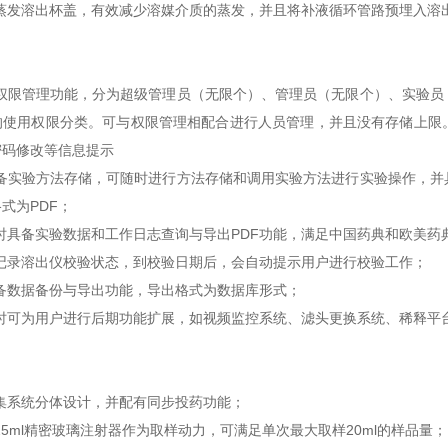
防蒸发溶出杯盖，有效减少溶媒介质的蒸发，并且将补液循环管路预埋入溶
级权限管理功能，分为超级管理员（无限个）、管理员（无限个）、实验员
的使用权限分类。可与权限管理相配合进行人员管理，并且没有存储上限
密码修改等信息提示
具备实验方法存储，可随时进行方法存储和调用实验方法进行实验操作，并
格式为
PDF
；
时具备实验数据和工作日志查询与导出
PDF
功能，满足中国药典和欧美药
可记录溶出仪校验状态，到校验日期后，会自动提示用户进行校验工作；
备数据备份与导出功能，导出格式为数据库形式；
同时可为用户进行后期功能扩展，如视频监控系统、滤头更换系统、稀释平
：
集系统分体设计，并配有同步投药功能；
25ml
精密玻璃注射器作为取样动力，可满足单次最大取样
20ml
的样品量；