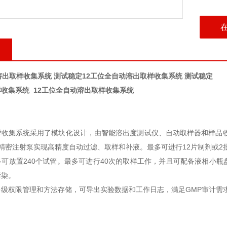
溶出取样收集系统 测试稳定
12工位全自动溶出取样收集系统 测试稳定
样收集系统
12
工位全自动溶出取样收集系统
样收集系统采用了模块化设计，由智能溶出度测试仪、自动取样器和样品
精密注射泵实现高精度自动过滤、取样和补液。最多可进行
12
片制剂或
2
多可放置
240
个试管。最多可进行
40
次的取样工作，并且可配备液相小瓶
污染。
多级权限管理和方法存储，可导出实验数据和工作日志，满足
GMP
审计需