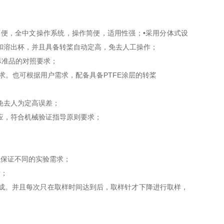
便，全中文操作系统，操作简便，适用性强；•采用分体式设
和溶出杯，并且具备转桨自动定高，免去人工操作；
标准品的对照要求；
求。也可根据用户需求，配备具备
PTFE
涂层的转桨
免去人为定高误差；
应，符合机械验证指导原则要求；
以保证不同的实验需求；
附；
成。并且每次只在取样时间达到后，取样针才下降进行取样，