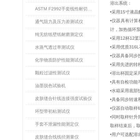
溶出系统：
ASTM F2992手套线性耐切割性能试验仪
•采用
1
5
寸液晶
•仪器具有计
通气阻力及压力差测试仪
计，加热循环
纯无纺纸壁纸耐磨测定仪
•采用
12
杯
12
桨
•采用优质
316L
水蒸气透过率测试仪
•仪器具备同步
化学物质防护性能测试仪
•采用先进的
颗粒过滤性测试仪
•溶出杯固定
•具有自检功能
油墨脱色试验机
•水箱采用底
皮肤缝合针线连接强度试验仪
•具备同步转速
•仪器自动取样
环型带初粘测试仪
•同时取样针
手套不泄漏性能测定仪
取样结束后，
•用户可选配溶
皮肤缝合线线径测量仪