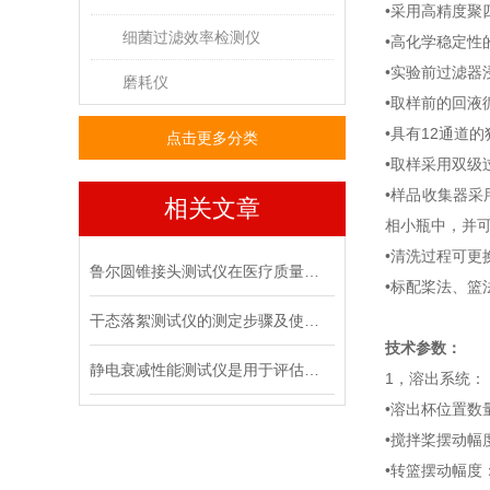
•采用高精度聚
细菌过滤效率检测仪
•高化学稳定性
•实验前过滤器
磨耗仪
•取样前的回液
•具有
12
通道的
点击更多分类
•取样采用双级
•样品收集器采
相关文章
相小瓶中，并
•清洗过程可更
鲁尔圆锥接头测试仪在医疗质量管控中的具体作用
•标配桨法、篮
干态落絮测试仪的测定步骤及使用注意事项
技术参数：
静电衰减性能测试仪是用于评估材料静电消散能力的专用设备
1
，
溶出系统：
•溶出杯位置数
•搅拌桨摆动幅
•转篮摆动幅度