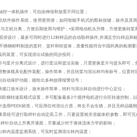
触控一体机操作，可自由伸缩和放置不同位置；
算机软件操作系统，使用更简便；如同智能手机式的图标按键，操作及其简
泵与主机分离，方便后期使用与维护；•采用电动机头升降，方便更换转桨
双排设计，最多可同时进行
12
杯样品的自动取样操作
,
并满足空白样品和
不锈钢材料制造的桨杆、篮杆和转篮体，质量性能符合中国药典的检测要
投药装置，可实现溶出试验的同步投药；
转杆与桨片分离式设计，进行桨法和篮法实验，只需更换桨片与篮头即可，
采用整体模具化配件装配，操作简单，并且转桨与溶出杯均有标号，位置对
与自动保护功能，能给出多种故障报警信号；
部快接口放水设计，放水操作简单，转杆与溶出杯自动进行中心定位；
和阶梯转速双模式设置，并可配备最多
2
个搅拌电机进行分区转速控制，
针选用
PEEK
材质，可应用任何溶出介质，终生不会生锈，并且无样品吸
升降系统可进行取样针自动定高工作，只要设置相关溶媒体积参数，即可完
取样针自动上升离开液面，尽量减少对于液体流体力学的影响；
出杯内温度监测系统，可实时监测溶出杯内温度；