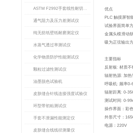
ASTM F2992手套线性耐切割性能试验仪
优点
PLC
触摸屏智
通气阻力及压力差测试仪
试验界面简单
纯无纺纸壁纸耐磨测定仪
金属头模滑动
吸为正弦输出
水蒸气透过率测试仪
化学物质防护性能测试仪
主要指标
反射板
:
材质不
颗粒过滤性测试仪
辐射热源
:
加热
油墨脱色试验机
呼吸机
:
频率
0-
辐射距离
: 0-3
皮肤缝合针线连接强度试验仪
测试时间
: 0-99
环型带初粘测试仪
操作界面：彩
外形尺寸：
165
手套不泄漏性能测定仪
电源：
220V
皮肤缝合线线径测量仪