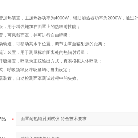
管加热装置，主加热器功率为
4000W
，辅助加热器功率为
2000W
，通过
2
板，用于增强施加在面罩上的热辐射性能；
置，可佩戴面罩，并可进行自由呼吸；
动轨道，可移动其水平位置，调节面罩至辐射源的距离；
流计装置，用于测量标准距离处的热辐射通量；
呼吸装置，呼吸为正弦输出方式，真实模拟人体呼吸；
式，呼吸频率及呼吸量均可自由设定；
器装置，自动检测面罩测试过程中的失效。
产品：