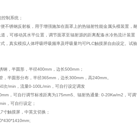
能控制系统
；
方便不锈钢反射板，用于增强施加在面罩上的热辐射性能金属头模装置，
轨道，可移动其水平位置，调节面罩至辐射源的距离配备水冷热流计装置
方式，真实模拟人体呼吸呼吸频率及呼吸量均可
PLC
触摸屏自由设定。试
锈钢，半圆形，半径
400mm
，边长
500mm
；
管，半圆形分布，半径
365mm
，边长
300mm
，高
240mm
。
60
次
/min
，流量
0-100L/min
，可自行设定调发
50mm
，可自行调节标准距离为
175mm5
、辐射热通量
: 0-20Kw/m2
，可调
min
，可自行设定
；
色
7
寸触摸屏，中英文切换；
0*430*1410mm;