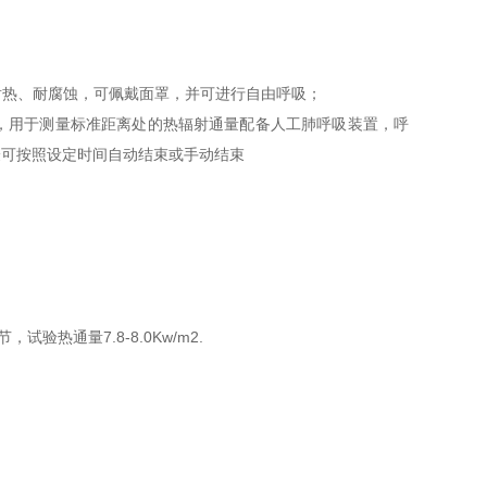
耐热、耐腐蚀，可佩戴面罩，并可进行自由呼吸
；
，用于测量标准距离处的热辐射通量配备人工肺呼吸装置，呼
验可按照设定时间自动结束或手动结束
节，试验热通量
7.8-8.0Kw/m2.