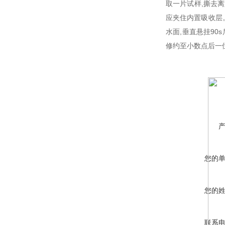
取一片试样
,
撕去离
应夹住内置吸收层
水面
,
垂直悬挂
90s
修约至小数点后一
您的
您的
联系