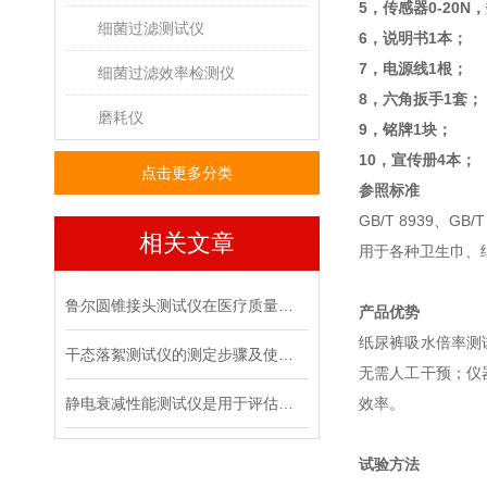
5，
传感器
0-20N
，
细菌过滤测试仪
6，
说明书
1
本；
7，
电源线
1
根；
细菌过滤效率检测仪
8，
六角扳手
1
套；
磨耗仪
9，
铭牌
1
块；
10，
宣传册
4
本；
点击更多分类
参照标准
GB/T 8939
、
GB/T
相关文章
用于各种卫生巾、
鲁尔圆锥接头测试仪在医疗质量管控中的具体作用
产品优势
纸尿裤吸水倍率测
干态落絮测试仪的测定步骤及使用注意事项
无需人工干预；仪
静电衰减性能测试仪是用于评估材料静电消散能力的专用设备
效率。
试验方法