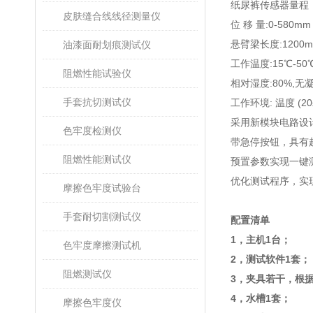
纸尿裤传感器量程
皮肤缝合线线径测量仪
位
移
量
:0-580mm
悬臂梁长度
:1
2
00
油漆面耐划痕测试仪
工作温度
:15℃-50
阻燃性能试验仪
相对湿度
:80%,
无
手套抗切测试仪
工作环境
:
温度
(20
采用新模块电路设
色牢度检测仪
带急停按钮，具有
阻燃性能测试仪
预置参数实现一键
优化测试程序，实
摩擦色牢度试验台
手套耐切割测试仪
配置清单
1，
主机
1
台；
色牢度摩擦测试机
2，
测试软件
1
套；
阻燃测试仪
3，
夹具若干，根
4，
水槽
1
套；
摩擦色牢度仪