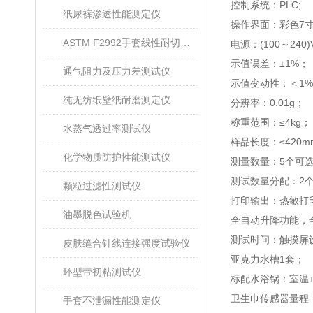
控制系统：
PLC;
纸尿裤渗透性能测定仪
操作界面：彩色
7
ASTM F2992手套线性耐切割性能试验仪
电源
：
(100
～
240)
示值误差：±
1%
；
通气阻力及压力差测试仪
示值变动性：＜
1%
纯无纺纸壁纸耐磨测定仪
分辨率：
0.01g
；
称重范围：≤
4kg
；
水蒸气透过率测试仪
样品长度：≤
420m
化学物质防护性能测试仪
测量数量：
5
个
可
测试数量分配：
2
颗粒过滤性测试仪
打印输出：热敏打
油墨脱色试验机
全自动升降功能，
测试时间：触摸屏
皮肤缝合针线连接强度试验仪
亚克力水槽
1
套；
环型带初粘测试仪
标配水浴锅：室温
卫生巾
传感器量程
手套不泄漏性能测定仪