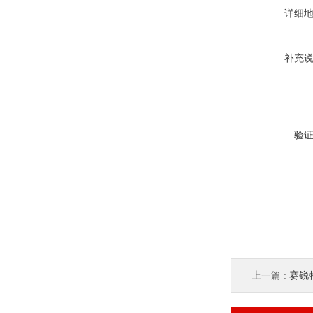
详细
补充
验
上一篇 :
赛锐特