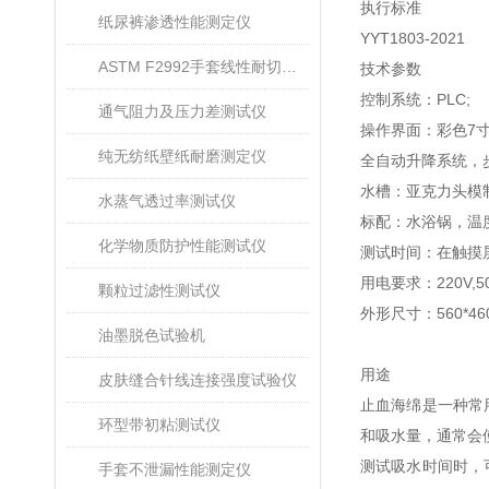
执行标准
纸尿裤渗透性能测定仪
YYT1803-2021
ASTM F2992手套线性耐切割性能试验仪
技术参数
控制系统：
PLC;
通气阻力及压力差测试仪
操作界面：彩色
7
纯无纺纸壁纸耐磨测定仪
全自动升降系统，
水槽：亚克力头模
水蒸气透过率测试仪
标配：水浴锅，温
化学物质防护性能测试仪
测试时间：在触摸
用电要求：
220V,5
颗粒过滤性测试仪
外形尺寸：
560*4
油墨脱色试验机
用途
皮肤缝合针线连接强度试验仪
止血海绵是一种常
环型带初粘测试仪
和吸水量，通常会
测试吸水时间时，
手套不泄漏性能测定仪