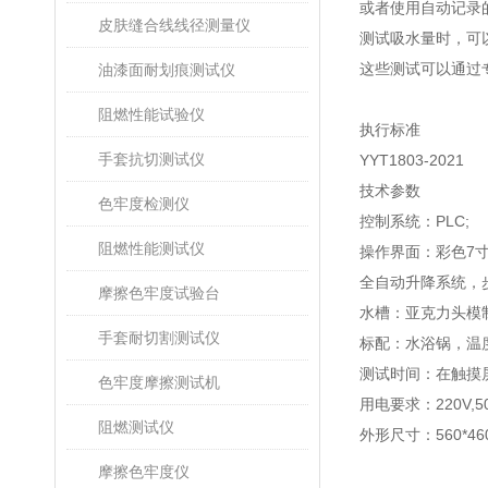
或者使用自动记录
皮肤缝合线线径测量仪
测试吸水量时，可
这些测试可以通过
油漆面耐划痕测试仪
阻燃性能试验仪
执行标准
手套抗切测试仪
YYT1803-2021
技术参数
色牢度检测仪
控制系统：
PLC;
阻燃性能测试仪
操作界面：彩色
7
全自动升降系统，
摩擦色牢度试验台
水槽：亚克力头模
手套耐切割测试仪
标配：水浴锅，温
测试时间：在触摸
色牢度摩擦测试机
用电要求：
220V,5
阻燃测试仪
外形尺寸：
560*4
摩擦色牢度仪