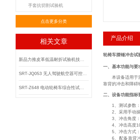
手套抗切割试验机
点击更多分类
产品介绍
相关文章
轮椅车摆锤冲击试
新品力推皮革低温耐折试验机技术讲解
一、基本功能与要
SRT-JQ053 无人驾驶航空器可控性综合试验机可以用在那些场景
本设备适用于
靠背的冲击和障碍
SRT-Z648 电动轮椅车综合性试验机的应用领域有哪些
二、设备功能指标
1
、测试参数
2
、采用手动
3
、冲击角度
4
、冲击高度
1
5
、冲击方式
6
、配备靠背