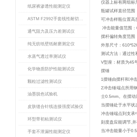
仪器上标有两组标
纸尿裤渗透性能测定仪
瓶罐试样直径范围
ASTM F2992手套线性耐切割性能试验仪
可冲击样瓶位置高
冲击能量值范围：
通气阻力及压力差测试仪
摆杆偏转角度范围
纯无纺纸壁纸耐磨测定仪
外形尺寸：
610*52
测试方法：通过性
水蒸气透过率测试仪
V
型座：
材质为
45
化学物质防护性能测试仪
摆锤
1
摆锤由摆杆和冲
颗粒过滤性测试仪
2
冲击锤端点所用
油墨脱色试验机
士
0.5mm
。在摆动
当摆锤处于水平状
皮肤缝合针线连接强度试验仪
冲击锤端点到支承
环型带初粘测试仪
刻度盘应能调节
,
并
当冲击能量小于
0.
手套不泄漏性能测定仪