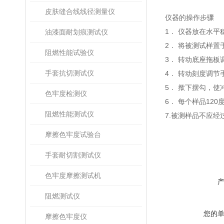
皮肤缝合线线径测量仪
仪器的操作步骤
1．
仪器放在水平
油漆面耐划痕测试仪
2．
将被测试样置
阻燃性能试验仪
3．
转动底座拖板
手套抗切测试仪
4．
转动刻度调节
5．
揿下摆勾，使
色牢度检测仪
6．
每个样品
120
阻燃性能测试仪
7.
被测样品不应经
摩擦色牢度试验台
手套耐切割测试仪
色牢度摩擦测试机
阻燃测试仪
您的
摩擦色牢度仪