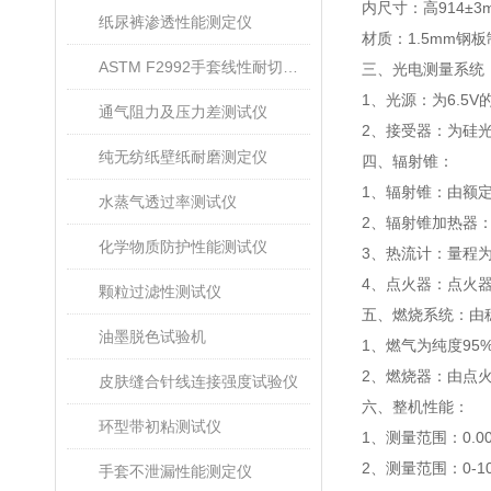
内尺寸：高
914±3
纸尿裤渗透性能测定仪
材质：
1.5mm
钢板
ASTM F2992手套线性耐切割性能试验仪
三、光电测量系统
1
、光源：为
6.5V
通气阻力及压力差测试仪
2
、接受器：为硅光
纯无纺纸壁纸耐磨测定仪
四、辐射锥：
1
、辐射锥：由额
水蒸气透过率测试仪
2
、辐射锥加热器
化学物质防护性能测试仪
3
、热流计：量程
4
、点火器：点火
颗粒过滤性测试仪
五、燃烧系统：由
油墨脱色试验机
1
、燃气为纯度
95
2
、燃烧器：由点
皮肤缝合针线连接强度试验仪
六、整机性能：
环型带初粘测试仪
1
、测量范围：
0.0
2
、测量范围：
0-1
手套不泄漏性能测定仪