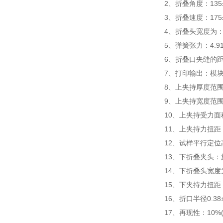
2
、折叠角度：
135
3
、折叠速度：
175
4
、折叠头宽度为
5
、弹簧张力：
4.9
6
、折叠口夹缝的
7
、打印输出：模
8
、上夹持厚度范
9
、上夹持宽度范
10
、上夹持受力面
11
、上夹持力扭距
12
、试样平行定位
13
、下折叠夹头：
14
、下折叠头宽度
15
、下夹持力扭距
16
、折口半径
0.38
17
、再现性：
10%