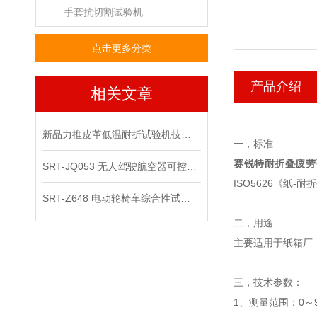
手套抗切割试验机
点击更多分类
产品介绍
相关文章
新品力推皮革低温耐折试验机技术讲解
一，标准
赛锐特耐折叠疲劳
SRT-JQ053 无人驾驶航空器可控性综合试验机可以用在那些场景
ISO5626
《纸
-
耐折
SRT-Z648 电动轮椅车综合性试验机的应用领域有哪些
二，用途
主要适用于纸箱厂
三，
技术参数：
1
、测量范围：
0
～