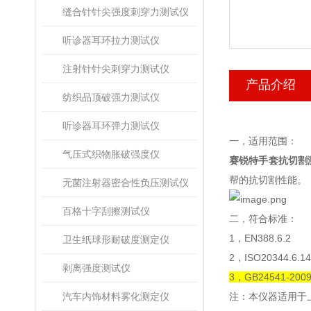
缝合针针尖强度刺穿力测试仪
听诊器耳环拉力测试仪
注射针针尖刺穿力测试仪
产品介绍
纺织品顶破强力测试仪
听诊器耳环弹力测试仪
一，
适用范围
：
气压式织物胀破强度仪
赛锐特手套抗切割
帮的抗切割性能。
无菌注射器密合性负压测试仪
百格十字刮擦测试仪
二，
符合标准
：
1
，
EN388.6.2
卫生纸球形耐破度测定仪
2
，
ISO20344.6.14
剥离强度测试仪
3
，
GB24541-200
汽车内饰材料雾化测定仪
注
：
本仪器适用于