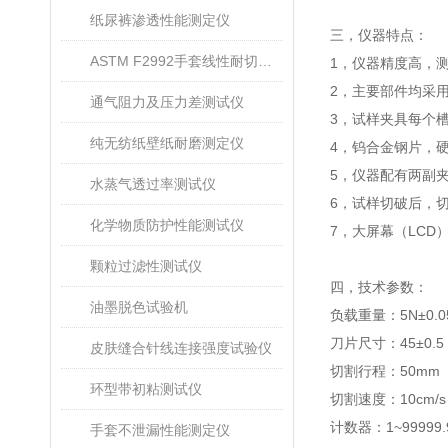
纸尿裤渗透性能测定仪
三，
仪器特点
：
ASTM F2992手套线性耐切割性能试验仪
1
，
仪器精度高，
2
，
主要部件均采
通气阻力及压力差测试仪
3
，
试样夹具每个
纯无纺纸壁纸耐磨测定仪
4
，
钨合金钢片，
5
，
仪器配有两副
水蒸气透过率测试仪
6
，
试样切破后，
化学物质防护性能测试仪
7
，
大屏幕（
LCD
颗粒过滤性测试仪
四，
技术参数
：
油墨脱色试验机
负载重量：
5N±0.0
刀片尺寸：
45±0.5
皮肤缝合针线连接强度试验仪
切割行程：
50mm
环型带初粘测试仪
切割速度：
10cm/s
计数器
：
1~99999.
手套不泄漏性能测定仪