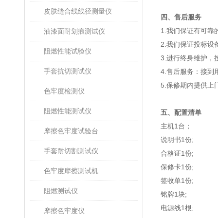
皮肤缝合线线径测量仪
四、售后服务
1.我们保证有可靠
油漆面耐划痕测试仪
2.我们保证投标
阻燃性能试验仪
3.进行终身维护
手套抗切测试仪
4.售后服务：接
5.保修期内提供
色牢度检测仪
阻燃性能测试仪
五、配置清单
主机1台；
摩擦色牢度试验台
说明书1份;
手套耐切割测试仪
合格证1份;
保修卡1份;
色牢度摩擦测试机
签收单1份;
阻燃测试仪
铭牌1块;
电源线1根;
摩擦色牢度仪