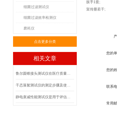
扳手1套;
细菌过滤测试仪
宣传册若干;
细菌过滤效率检测仪
磨耗仪
点击更多分类
您的
相关文章
您的
鲁尔圆锥接头测试仪在医疗质量管控中的具体作用
干态落絮测试仪的测定步骤及使用注意事项
联系
静电衰减性能测试仪是用于评估材料静电消散能力的专用设备
常用