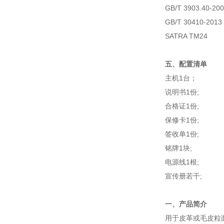
GB/T 3903.40
GB/T 30410-
SATRA TM24
五、配置清单
主机1台；
说明书1份;
合格证1份;
保修卡1份;
签收单1份;
铭牌1块;
电源线1根;
宣传册若干;
一、产品简介
用于皮革或毛皮粒