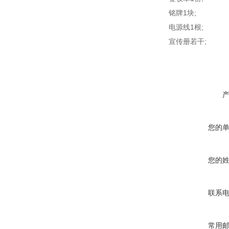
铭牌1块;
电源线1根;
宣传册若干;
您的
您的
联系
常用