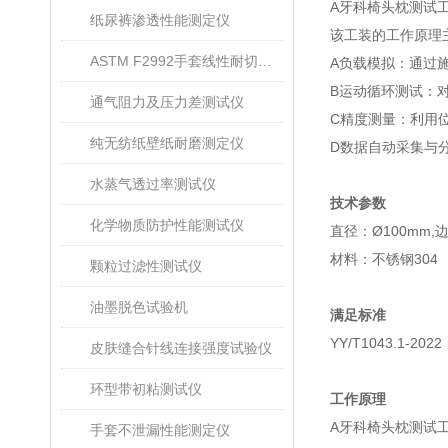
A牙科椅头枕测试
纸尿裤渗透性能测定仪
该工装的工作原理
ASTM F2992手套线性耐切割性能试验仪
A负载模拟‌：通过
B运动循环测试‌
通气阻力及压力差测试仪
C精度测量‌：利
纯无纺纸壁纸耐磨测定仪
D数据自动采集与分析
水蒸气透过率测试仪
技术参数
化学物质防护性能测试仪
直径：Ø100mm,
材料：不锈钢304
颗粒过滤性测试仪
油墨脱色试验机
满足标准
YY/T1043.1-2022
皮肤缝合针线连接强度试验仪
环型带初粘测试仪
工作原理
A牙科椅头枕测试
手套不泄漏性能测定仪