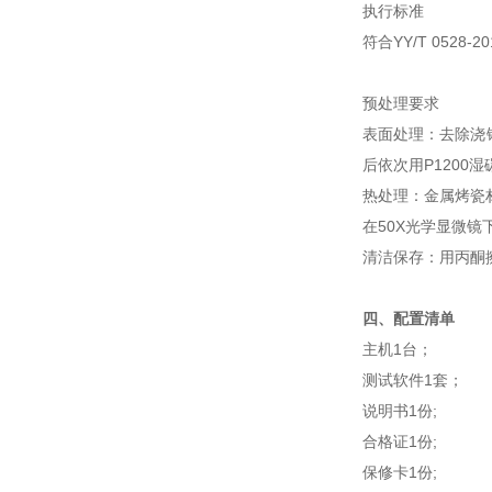
执行标准
符合YY/T 052
预处理要求‌
表面处理：去除浇铸
后依次用P1200
热处理：金属烤瓷
在50X光学显微
清洁保存：用丙酮
四、配置清单
主机1台；
测试软件1套；
说明书1份;
合格证1份;
保修卡1份;