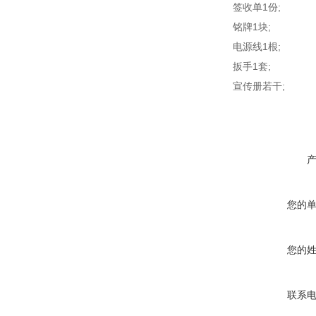
签收单1份;
铭牌1块;
电源线1根;
扳手1套;
宣传册若干;
您的
您的
联系