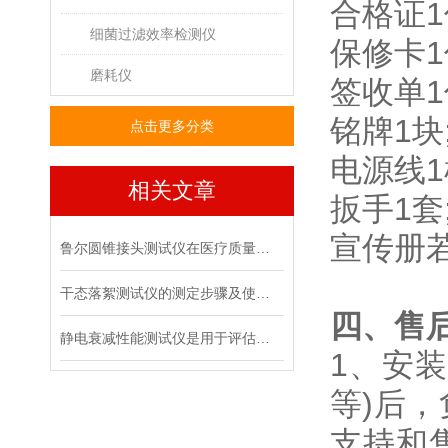
合格证1
细菌过滤效率检测仪
保修卡1
磨耗仪
签收单1
铭牌1块
点击更多分类
电源线1
相关文章
扳手1套
宣传册若
鲁尔圆锥接头测试仪在医疗质量管控中的具体作用
干态落絮测试仪的测定步骤及使用注意事项
四、售
静电衰减性能测试仪是用于评估材料静电消散能力的专用设备
1、安
等)后
支持和