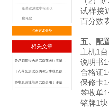
（2）阶
细菌过滤效率检测仪
试样接近
磨耗仪
百分数
点击更多分类
五、配
相关文章
主机1台
说明书
鲁尔圆锥接头测试仪在医疗质量管控中的具体作用
合格证
干态落絮测试仪的测定步骤及使用注意事项
保修卡
静电衰减性能测试仪是用于评估材料静电消散能力的专用设备
签收单
铭牌1块