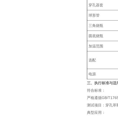
穿孔器套
球形管
三角烧瓶
圆底烧瓶
加温范围
选配
电源
三、执行标准与适
符合标准：
严格遵循GB/T1765
测试项目：穿孔萃
‌典型应用‌：