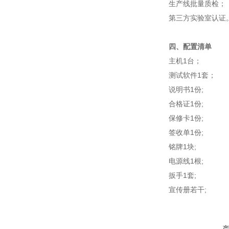
生产线批量质检；
第三方实验室认证
四、配置清单
主机1台；
测试软件1套；
说明书1份;
合格证1份;
保修卡1份;
签收单1份;
铭牌1块;
电源线1根;
扳手1套;
宣传册若干;