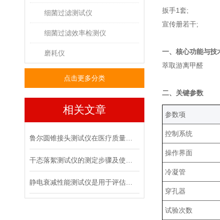
扳手1套;
细菌过滤测试仪
宣传册若干;
细菌过滤效率检测仪
‌一、核心功能与技
磨耗仪
萃取游离甲醛‌
点击更多分类
‌二、关键参数
相关文章
‌参数项‌
控制系统
鲁尔圆锥接头测试仪在医疗质量管控中的具体作用
操作界面
干态落絮测试仪的测定步骤及使用注意事项
冷凝管
静电衰减性能测试仪是用于评估材料静电消散能力的专用设备
穿孔器
试验次数