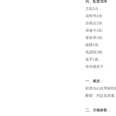
四、配置清单
主机1台；
说明书1份;
合格证1份;
保修卡1份;
签收单1份;
铭牌1块;
电源线1根;
扳手1套;
宣传册若干;
‌一、概述：
鞋类勾心抗弯曲性
断裂，判定其质量
二、关键参数‌：