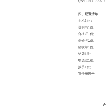
QB/T1917-20
四、配置清单
主机1台；
说明书1份;
合格证1份;
保修卡1份;
签收单1份;
铭牌1块;
电源线1根;
扳手1套;
宣传册若干;