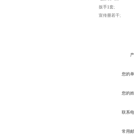
扳手1套;
宣传册若干;
您的
您的
联系
常用