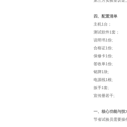
第三方实验室认证
四、配置清单
主机1台；
测试软件1套；
说明书1份;
合格证1份;
保修卡1份;
签收单1份;
铭牌1块;
电源线1根;
扳手1套;
宣传册若干;
‌一、核心功能与技
节省试验员需要操