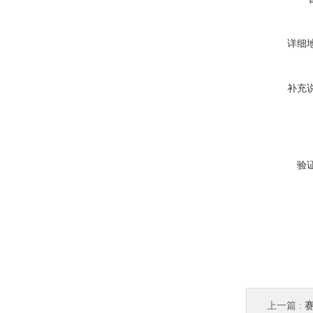
详细
补充
验
上一篇 :
赛