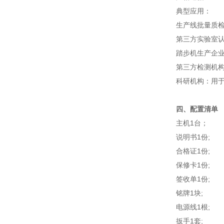
‌典型应用‌：
生产线批量质
第三方实验室
踏步机生产企
第三方检测机
科研机构：用
四、配置清单
主机1台；
说明书1份;
合格证1份;
保修卡1份;
签收单1份;
铭牌1块;
电源线1根;
扳手1套;