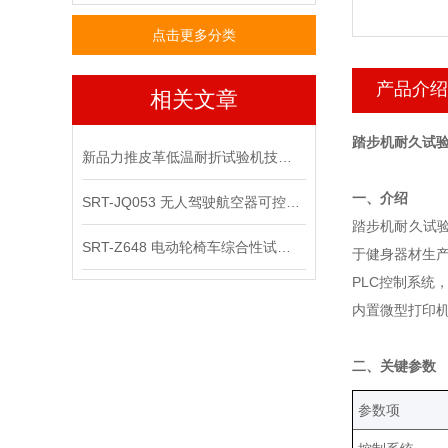
点击更多分类
产品介绍
相关文章
踏步机耐久试验
新品力推皮革低温耐折试验机技术讲解
‌一、介绍
SRT-JQ053 无人驾驶航空器可控性综合试验机可以用在那些场景
踏步机耐久试
SRT-Z648 电动轮椅车综合性试验机的应用领域有哪些
于健身器材生
PLC控制系统
内置微型打印机
‌二、关键参数
‌参数项‌