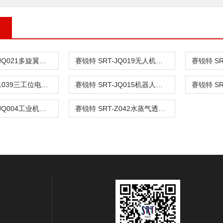
赛锐特 SRT-JQ021多旋翼无人机振动试验机 技术指导
赛锐特 SRT-JQ019无人机螺旋桨叶平衡试验机 质量保证
赛锐特 SRT-L039三工位电脑版液体持续燃烧试验仪 专业生产
赛锐特 SRT-JQ015机器人静态稳定性试验机 质量保证
赛锐特 SRT-JQ004工业机器人机械环境倾斜和摇摆可靠性试验机
赛锐特 SRT-Z042水蒸气透过性试验装置 检测标准