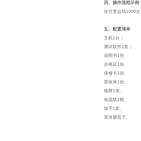
‌四、操作流程示例
在往复运动100
五、配置清单
主机1台；
测试软件1套；
说明书1份;
合格证1份;
保修卡1份;
签收单1份;
铭牌1块;
电源线1根;
扳手1套;
宣传册若干;