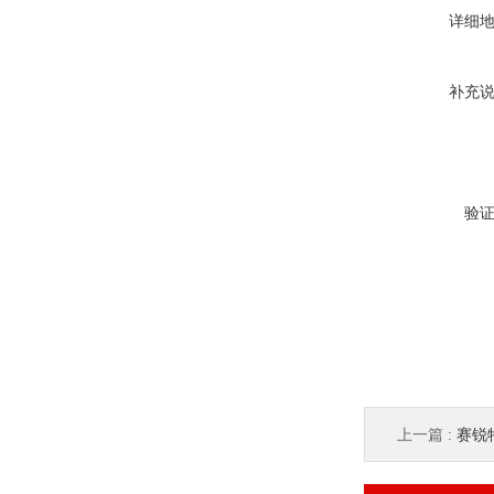
详细
补充
验
上一篇 :
赛锐特