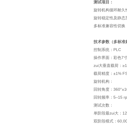
测试项目‌：
旋转机构循环耐久
旋转稳定性及静态
多标准兼容性切换
技术参数（多标准
控制系统：PLC
操作界面：彩色7
zui大垂直载荷：≥
载荷精度：±1% 
‌旋转机构‌：
回转角度：360°±
回转频率：5–15 
测试次数：
单阶段最zui大：120
双阶段模式：60,00