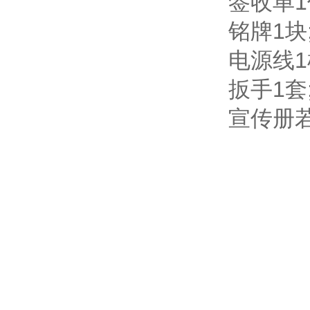
签收单1
铭牌1块
电源线1
扳手1套
宣传册若