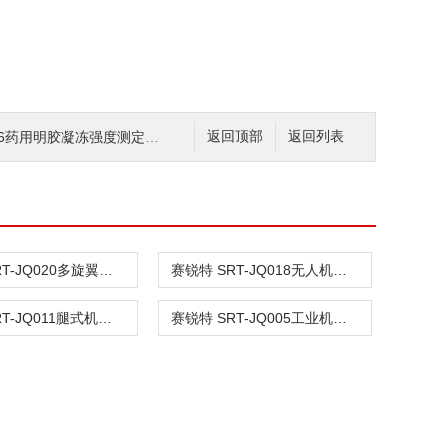
6药用明胶凝冻强度测定仪 参数说明
返回顶部
返回列表
赛锐特 SRT-JQ020多旋翼无人机电池跌落试验机 专业生产
赛锐特 SRT-JQ018无人机跌落试验台 性能稳定
赛锐特 SRT-JQ011腿式机器人最大跨越距离试验机 性能稳定
赛锐特 SRT-JQ005工业机器人沙尘防护试验机 符合标准