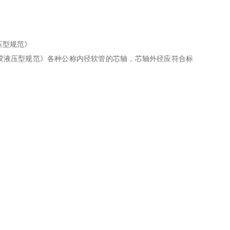
压型规范》
外覆橡胶液压型规范》各种公称内径软管的芯轴，芯轴外径应符合标