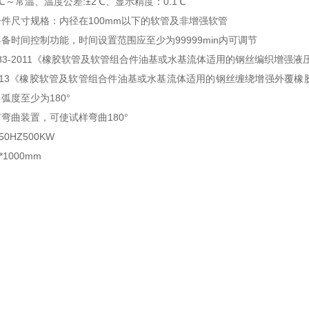
℃～常温、温度公差:±2℃、显示精度：0.1℃
件尺寸规格：内径在100mm以下的软管及非增强软管
备时间控制功能，时间设置范围应至少为99999min内可调节
3683-2011《橡胶软管及软管组合件油基或水基流体适用的钢丝编织增强液
44-2013《橡胶软管及软管组合件油基或水基流体适用的钢丝缠绕增强
弧度至少为180°
弯曲装置，可使试样弯曲180°
50HZ500KW
*1000mm