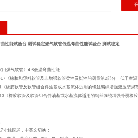
曲性能试验台 测试稳定
燃气软管低温弯曲性能试验台 测试稳定
3《家用煤气软管》4.6低温弯曲性能
5.2-2017《橡胶和塑料软管及非增强软管柔性及挺性的测量第2部分：低于室
3-2011《橡胶软管及软管组合件油基或水基流体适用的钢丝编织增强液压型规
44-2013《橡胶软管及软管组合件油基或水基流体适用的钢丝缠绕增强外覆橡
;
7寸触摸屏，中英文切换；