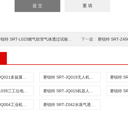
锐特 SRT-L023燃气软管气体透过试验机 技术操作
下一篇 :
赛锐特 SRT-Z45
赛锐特 SRT-JQ021多旋翼无人机振动试验机 技术指导
赛锐特 SRT-JQ019无人机螺旋桨叶平衡试验机 质量保证
赛锐特 SRT-L039三工位电脑版液体持续燃烧试验仪 专业生产
赛锐特 SRT-JQ015机器人静态稳定性试验机 质量保证
赛锐特 SRT-JQ004工业机器人机械环境倾斜和摇摆可靠性试验机
赛锐特 SRT-Z042水蒸气透过性试验装置 检测标准