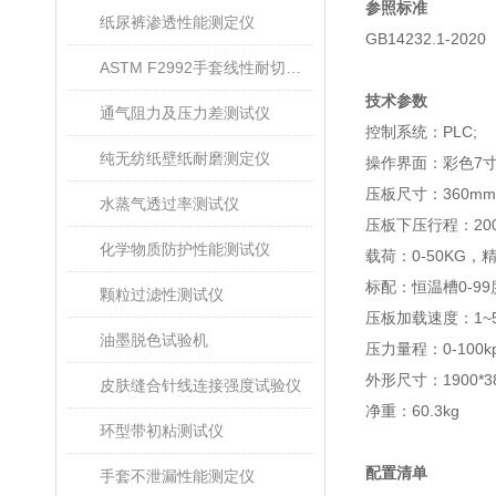
参照标准
纸尿裤渗透性能测定仪
GB14232.1-2020
ASTM F2992手套线性耐切割性能试验仪
技术参数
通气阻力及压力差测试仪
控制系统：PLC;
纯无纺纸壁纸耐磨测定仪
操作界面：彩色7
压板尺寸：360mm
水蒸气透过率测试仪
压板下压行程：20
化学物质防护性能测试仪
载荷：0-50KG，
标配：恒温槽0-99
颗粒过滤性测试仪
压板加载速度：1~50
油墨脱色试验机
压力量程：0-100kp
外形尺寸：1900*3
皮肤缝合针线连接强度试验仪
净重：60.3kg
环型带初粘测试仪
配置清单
手套不泄漏性能测定仪