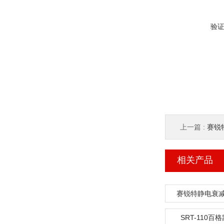
验
上一篇 :
赛锐特
相关产品
赛锐特静电衰
SRT-110百