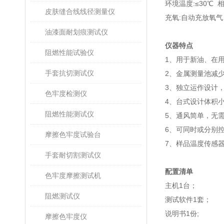
环境温度:≤30℃ 相
皮肤缝合线线径测量仪
充氧:自动充放氧
油漆面耐划痕测试仪
仪器特点
阻燃性能试验仪
1、用于新油、在
手套抗切测试仪
2、金属测量池减
3、独立运作设计
色牢度检测仪
4、台式设计体积
阻燃性能测试仪
5、通风简单，无
6、可同时或分别
摩擦色牢度试验台
7、样品温度传感
手套耐切割测试仪
配置清单
色牢度摩擦测试机
主机1台；
阻燃测试仪
测试软件1套；
说明书1份;
摩擦色牢度仪