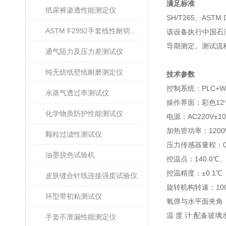
满足标准
纸尿裤渗透性能测定仪
SH/T265、ASTM 
ASTM F2992手套线性耐切割性能试验仪
该设备执行中国石油
导期测定。测试流
通气阻力及压力差测试仪
纯无纺纸壁纸耐磨测定仪
技术参数
控制系统：PLC+W
水蒸气透过率测试仪
操作界面：彩色1
化学物质防护性能测试仪
电源：AC220V±1
加热管功率：1200
颗粒过滤性测试仪
压力传感器量程：0～
油墨脱色试验机
控温点：140.0℃、
控温精度：±0.1℃
皮肤缝合针线连接强度试验仪
旋转机构转速：100±
环型带初粘测试仪
氧弹与水平面夹角：
温 度 计:配备玻
手套不泄漏性能测定仪