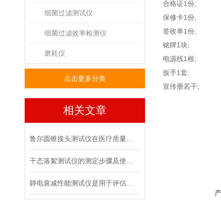
合格证1份;
细菌过滤测试仪
保修卡1份;
签收单1份;
细菌过滤效率检测仪
铭牌1块;
磨耗仪
电源线1根;
扳手1套;
点击更多分类
宣传册若干;
相关文章
鲁尔圆锥接头测试仪在医疗质量管控中的具体作用
干态落絮测试仪的测定步骤及使用注意事项
静电衰减性能测试仪是用于评估材料静电消散能力的专用设备