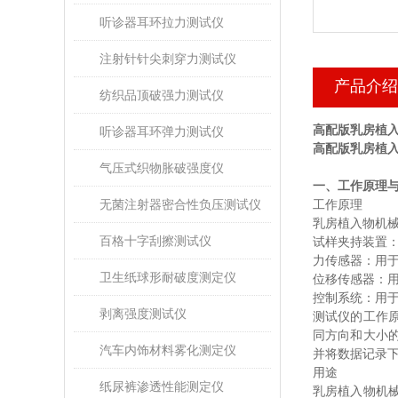
听诊器耳环拉力测试仪
注射针针尖刺穿力测试仪
产品介绍
纺织品顶破强力测试仪
高配版乳房植入
听诊器耳环弹力测试仪
高配版乳房植入
气压式织物胀破强度仪
一、工作原理
无菌注射器密合性负压测试仪
工作原理
乳房植入物机
百格十字刮擦测试仪
试样夹持装置
力传感器：用
卫生纸球形耐破度测定仪
位移传感器：
控制系统：用
剥离强度测试仪
测试仪的工作
同方向和大小
汽车内饰材料雾化测定仪
并将数据记录
用途
纸尿裤渗透性能测定仪
乳房植入物机