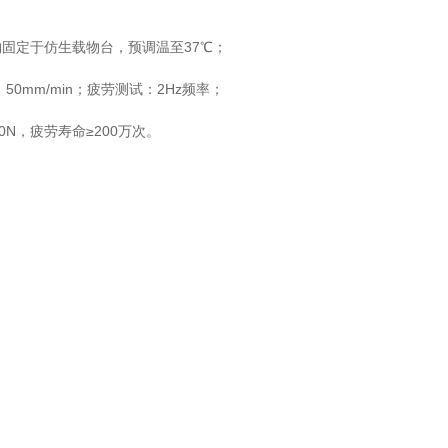
固定于仿生载物台，预调温至37℃‌；
50mm/min；疲劳测试：2Hz频率‌；
0N，疲劳寿命≥200万次‌。