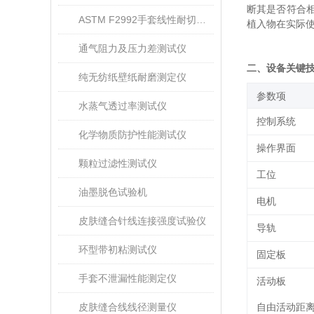
断其是否符合
ASTM F2992手套线性耐切割性能试验仪
植入物在实际
通气阻力及压力差测试仪
二、设备关键
纯无纺纸壁纸耐磨测定仪
‌参数项‌
水蒸气透过率测试仪
控制系统
化学物质防护性能测试仪
操作界面
颗粒过滤性测试仪
工位
油墨脱色试验机
电机
皮肤缝合针线连接强度试验仪
导轨
环型带初粘测试仪
固定板
手套不泄漏性能测定仪
活动板
皮肤缝合线线径测量仪
自由活动距