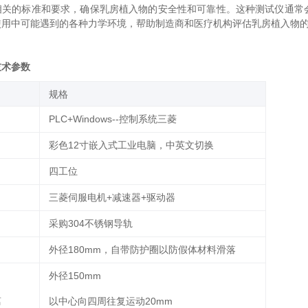
相关的标准和要求，确保乳房植入物的安全性和可靠性。这种测试仪通常
使用中可能遇到的各种力学环境，帮助制造商和医疗机构评估乳房植入物
技术参数
‌规格‌
PLC+Windows--控制系统三菱
彩色12寸嵌入式工业电脑，中英文切换
四工位
三菱伺服电机+减速器+驱动器
采购304不锈钢导轨
外径180mm，自带防护圈以防假体材料滑落
外径150mm
离
以中心向四周往复运动20mm