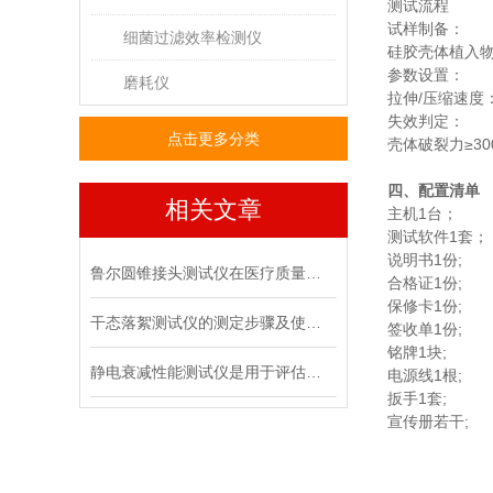
测试流程
‌试样制备‌：
细菌过滤效率检测仪
硅胶壳体植入物
‌参数设置‌：
磨耗仪
拉伸/压缩速度：
‌失效判定‌：
点击更多分类
壳体破裂力≥30
四、配置清单
相关文章
主机1台；
测试软件1套；
说明书1份;
鲁尔圆锥接头测试仪在医疗质量管控中的具体作用
合格证1份;
保修卡1份;
干态落絮测试仪的测定步骤及使用注意事项
签收单1份;
铭牌1块;
静电衰减性能测试仪是用于评估材料静电消散能力的专用设备
电源线1根;
扳手1套;
宣传册若干;