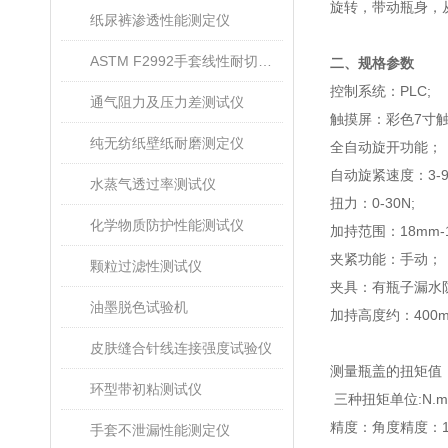
旋转，带动瓶身，
纸尿裤渗透性能测定仪
ASTM F2992手套线性耐切割性能试验仪
二、规格参数
控制系统：PLC;
通气阻力及压力差测试仪
触摸屏：彩色7寸
纯无纺纸壁纸耐磨测定仪
全自动旋开功能；
自动旋紧速度：3-9
水蒸气透过率测试仪
扭力：0-30N;
化学物质防护性能测试仪
加持范围：18mm
夹紧功能：手动；
颗粒过滤性测试仪
夹具：有瓶子漏水
油墨脱色试验机
加持高度约：400
皮肤缝合针线连接强度试验仪
测量瓶盖的扭矩值
环型带初粘测试仪
三种扭矩单位:N.m、K
精度：角度精度：1°
手套不泄漏性能测定仪