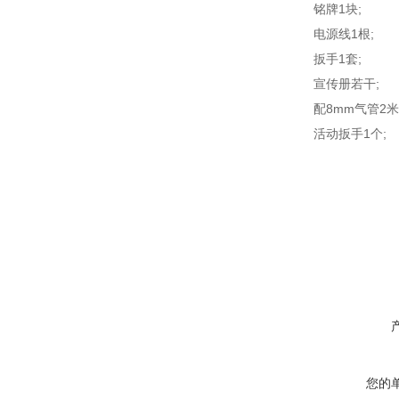
铭牌1块;
电源线1根;
扳手1套;
宣传册若干;
配8mm气管2米
活动扳手1个;
您的