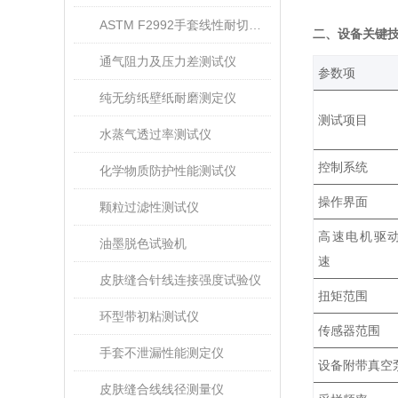
ASTM F2992手套线性耐切割性能试验仪
二、设备关键
通气阻力及压力差测试仪
‌参数项‌
纯无纺纸壁纸耐磨测定仪
测试项目
水蒸气透过率测试仪
控制系统
化学物质防护性能测试仪
操作界面
颗粒过滤性测试仪
高速电机驱
油墨脱色试验机
速
皮肤缝合针线连接强度试验仪
扭矩范围
环型带初粘测试仪
传感器范围
手套不泄漏性能测定仪
设备附带真空
皮肤缝合线线径测量仪