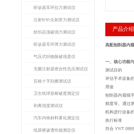
听诊器耳环拉力测试仪
注射针针尖刺穿力测试仪
产品介绍
纺织品顶破强力测试仪
听诊器耳环弹力测试仪
高配刨削器内
气压式织物胀破强度仪
一、核心功能
无菌注射器密合性负压测试仪
‌测试目的‌
评估手术设备的
百格十字刮擦测试仪
用途
卫生纸球形耐破度测定仪
刨削器内窥镜
精度等。通过
剥离强度测试仪
机构进行设备
汽车内饰材料雾化测定仪
‌执行标准‌
符合 ‌YY/T
纸尿裤渗透性能测定仪