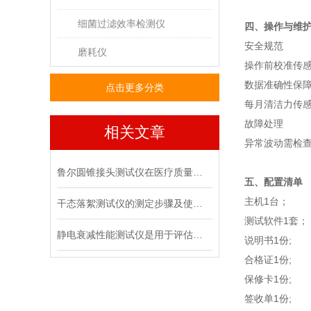
细菌过滤效率检测仪
四、操作与维
‌安全规范‌
磨耗仪
操作前校准传感
‌数据准确性保障
点击更多分类
每月清洁力传感
‌故障处理‌
相关文章
异常波动需检查
鲁尔圆锥接头测试仪在医疗质量管控中的具体作用
五、配置清单
主机1台；
干态落絮测试仪的测定步骤及使用注意事项
测试软件1套；
静电衰减性能测试仪是用于评估材料静电消散能力的专用设备
说明书1份;
合格证1份;
保修卡1份;
签收单1份;